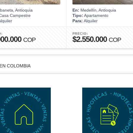
aneta, Antioquia
En:
Medellín, Antioquia
asa Campestre
Tipo:
Apartamento
lquiler
Para:
Alquiler
O:
PRECIO:
000.000
$2.550.000
COP
COP
 EN COLOMBIA