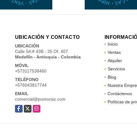
UBICACIÓN Y CONTACTO
INFORMACI
Inicio
e
UBICACIÓN
Calle 5A # 43B - 25 Of. 407
Ventas
Medellín - Antioquia - Colombia
Alquiler
MÓVIL
Servicios
+573117538460
Blog
TELÉFONO
+576043817744
Nuestra Empre
EMAIL
Contáctenos
comercial@puntoraiz.com
Políticas de pr
Facebook
X
Instagram