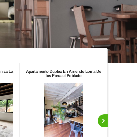
nica La
Apartamento Duplex En Arriendo Loma De
Apartamento
los Parra el Poblado