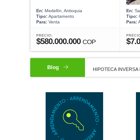
En:
Medellín, Antioquia
En:
Sab
Tipo:
Apartamento
Tipo:
C
Para:
Venta
Para:
A
PRECIO:
PRECI
$580.000.000
$7.
COP
Blog
HIPOTECA INVERSA