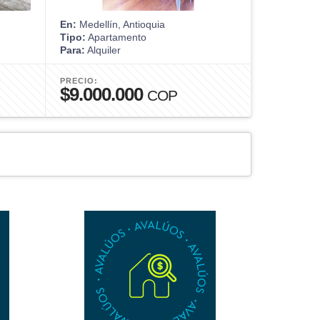
En:
Medellín, Antioquia
En:
Envigad
Tipo:
Apartamento
Tipo:
Apart
Para:
Alquiler
Para:
Venta
PRECIO:
PRECIO:
$9.000.000
$640.0
COP
LOS CONTRA