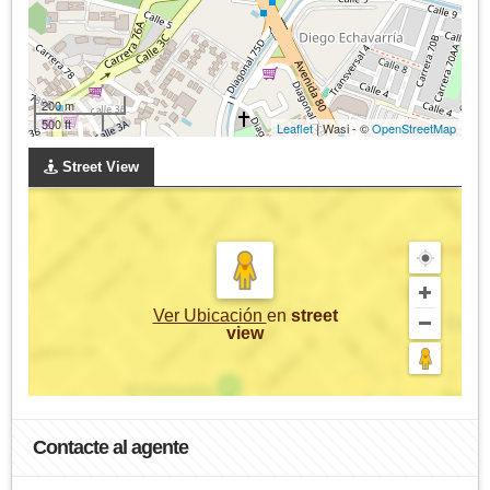
200 m
500 ft
Leaflet
| Wasi - ©
OpenStreetMap
Street View
Ver Ubicación
en
street
view
Contacte al agente