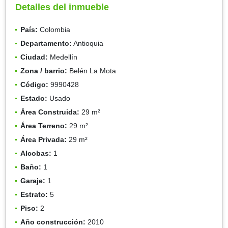
Detalles del inmueble
País:
Colombia
Departamento:
Antioquia
Ciudad:
Medellín
Zona / barrio:
Belén La Mota
Código:
9990428
Estado:
Usado
Área Construida:
29 m²
Área Terreno:
29 m²
Área Privada:
29 m²
Alcobas:
1
Baño:
1
Garaje:
1
Estrato:
5
Piso:
2
Año construcción:
2010