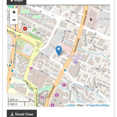
Mapa
+
−
200 m
500 ft
Leaflet
| Wasi - ©
OpenStreetMap
Street View