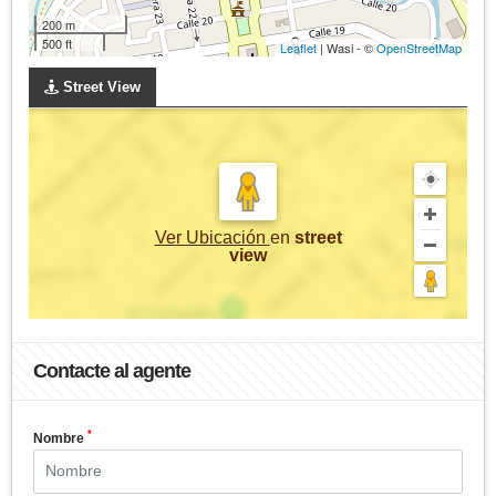
200 m
500 ft
Leaflet
| Wasi - ©
OpenStreetMap
Street View
Ver Ubicación
en
street
view
Contacte al agente
*
Nombre