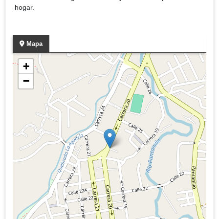
hogar.
Mapa
+
−