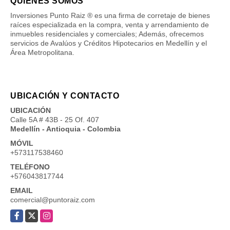
QUIÉNES SOMOS
Inversiones Punto Raiz ® es una firma de corretaje de bienes
raíces especializada en la compra, venta y arrendamiento de
inmuebles residenciales y comerciales; Además, ofrecemos
servicios de Avalúos y Créditos Hipotecarios en Medellín y el
Área Metropolitana.
UBICACIÓN Y CONTACTO
UBICACIÓN
Calle 5A # 43B - 25 Of. 407
Medellín - Antioquia - Colombia
MÓVIL
+573117538460
TELÉFONO
+576043817744
EMAIL
comercial@puntoraiz.com
Facebook
X
Instagram