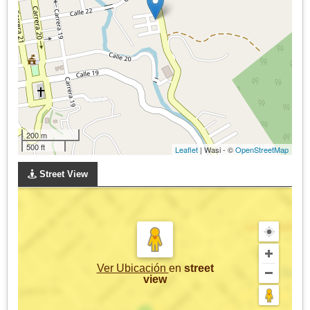
200 m
500 ft
Leaflet
| Wasi - ©
OpenStreetMap
Street View
Ver Ubicación
en
street
view