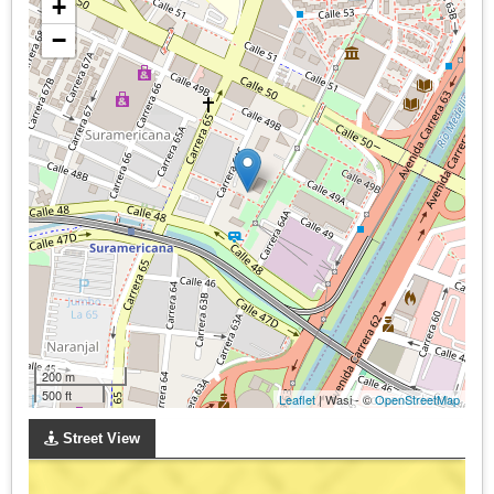
+
−
200 m
500 ft
Leaflet
| Wasi - ©
OpenStreetMap
Street View