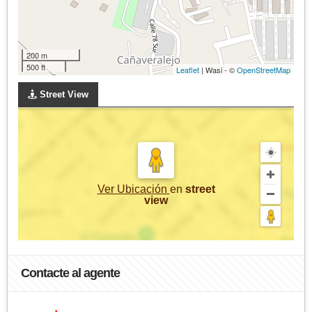
200 m
500 ft
Leaflet
| Wasi - ©
OpenStreetMap
Street View
Ver Ubicación
en
street
view
Contacte al agente