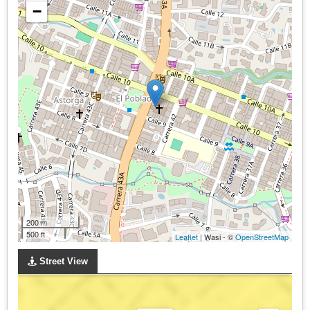
−
200 m
500 ft
Leaflet
| Wasi - ©
OpenStreetMap
Street View