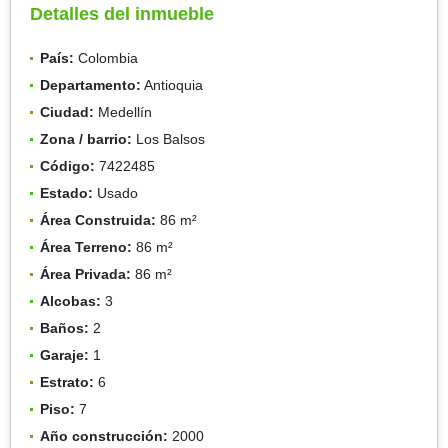
Detalles del inmueble
País:
Colombia
Departamento:
Antioquia
Ciudad:
Medellín
Zona / barrio:
Los Balsos
Código:
7422485
Estado:
Usado
Área Construida:
86 m²
Área Terreno:
86 m²
Área Privada:
86 m²
Alcobas:
3
Baños:
2
Garaje:
1
Estrato:
6
Piso:
7
Año construcción:
2000