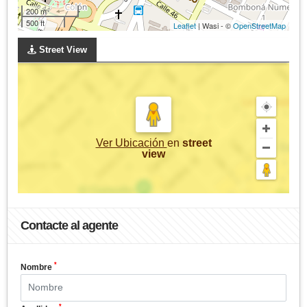
200 m
500 ft
Leaflet
| Wasi - ©
OpenStreetMap
Street View
Ver Ubicación
en
street
view
Contacte al agente
*
Nombre
*