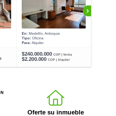
En:
Medellín, Antioquia
En:
Medellín
Tipo:
Oficina
Tipo:
Casa
Para:
Alquiler
Para:
Venta
$240.000.000
PRECIO:
COP | Venta
$1.300
P
$2.200.000
COP | Alquiler
ÓN
Oferte su inmueble