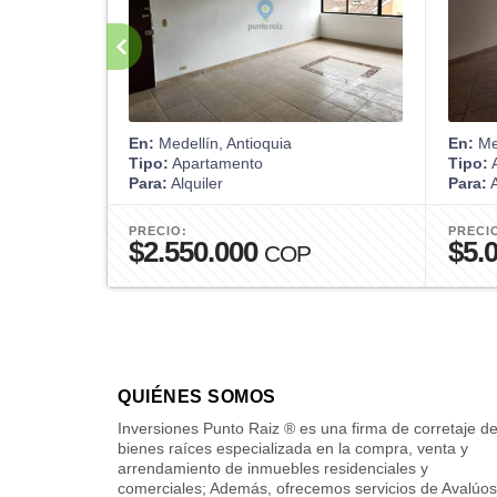
En:
Medellín, Antioquia
En:
Med
Tipo:
Apartamento
Tipo:
A
Para:
Alquiler
Para:
A
PRECIO:
PRECI
$2.550.000
$5.
COP
QUIÉNES SOMOS
Inversiones Punto Raiz ® es una firma de corretaje d
bienes raíces especializada en la compra, venta y
arrendamiento de inmuebles residenciales y
comerciales; Además, ofrecemos servicios de Avalúos